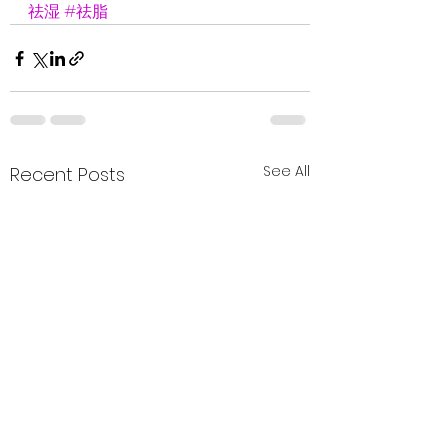
祛湿
#祛脂
See All
Recent Posts