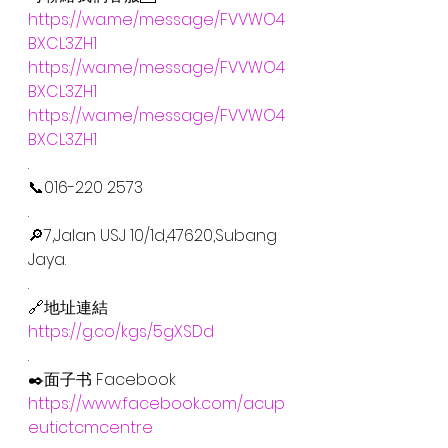
https://wa.me/message/FVVWO4
BXCL3ZH1
https://wa.me/message/FVVWO4
BXCL3ZH1
https://wa.me/message/FVVWO4
BXCL3ZH1
.
📞016-220 2573
.
🔎7,Jalan USJ 10/1d,47620,Subang 
Jaya.
.
🔗地址連結
https://g.co/kgs/5gXSDd
.
✒️面子书 Facebook
https://www.facebook.com/acup
eutictcmcentre