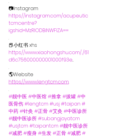
.
📷Instagram
https://instagram.com/acupeutic
tcmcentre?
igshid=MzRlODBiNWFlZA==
.
📕小红书 xhs
https://www.xiaohongshu.com/.../61
d6c756000000001000f93e
...
.
🌎Website
https://www.lengtcm.com
.
.
#靓中医
#中医馆
#推拿
#拔罐
#中
医骨伤
#lengtcm
#usj
#taipan
#
中药
#针灸
#正骨
#艾灸
#中医诊所
#靓中医诊所
#subangjayatcm
#usjtcm
#taipantcm
#靓中医诊所
#减肥
#瘦身
#生发
#正骨
#减肥
#