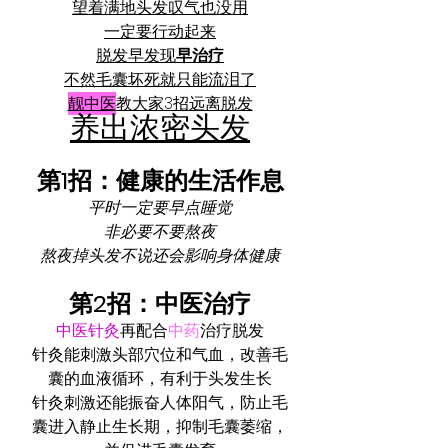
望着满地头发叹气也没用
一定要行动起来
脱发早发现
早治疗
不然毛囊坏死就只能流泪了
靓中医
教大家3招远离脱发
养出浓密头发
第️1招：健康的生活作息
平时一定要早点睡觉
非必要不要熬夜
熬夜掉头发不说还会影响身体健康
第️2招：中医治疗
中医针灸
再配合
中药
治疗脱发
针灸能刺激头部穴位和气血，改善毛
囊的血液循环，有利于头发生长
针灸刺激还能振奋人体阳气，防止毛
囊进入静止生长期，抑制毛囊萎缩，