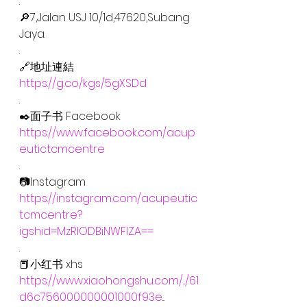
.
🔎7,Jalan USJ 10/1d,47620,Subang 
Jaya.
.
🔗地址連結
https://g.co/kgs/5gXSDd
.
✒️面子书 Facebook
https://www.facebook.com/acup
eutictcmcentre
.
📷Instagram
https://instagram.com/acupeutic
tcmcentre?
igshid=MzRlODBiNWFlZA==
.
📕小红书 xhs
https://www.xiaohongshu.com/.../61
d6c756000000001000f93e
...