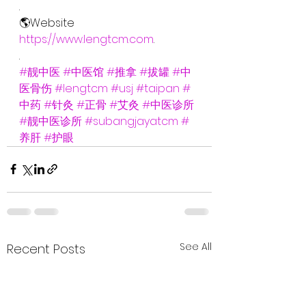
.
🌎Website
https://www.lengtcm.com
.
.
#靓中医
#中医馆
#推拿
#拔罐
#中
医骨伤
#lengtcm
#usj
#taipan
#
中药
#针灸
#正骨
#艾灸
#中医诊所
#靓中医诊所
#subangjayatcm
#
养肝
#护眼
See All
Recent Posts