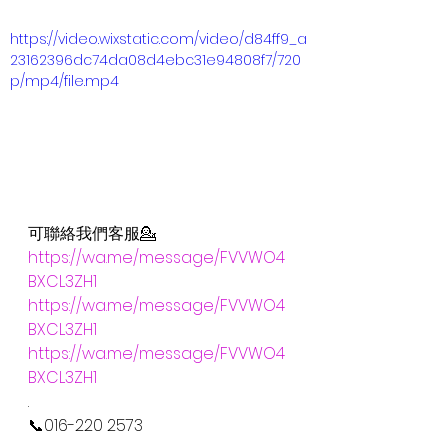
https://video.wixstatic.com/video/d84ff9_a
23162396dc74da08d4ebc31e94808f7/720
p/mp4/file.mp4
可聯絡我們客服💁
https://wa.me/message/FVVWO4
BXCL3ZH1
https://wa.me/message/FVVWO4
BXCL3ZH1
https://wa.me/message/FVVWO4
BXCL3ZH1
.
📞016-220 2573