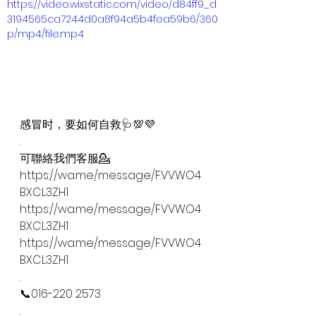
https://video.wixstatic.com/video/d84ff9_d
3194565ca7244d0a8f94a5b4fea59b6/360
p/mp4/file.mp4
感冒时，要如何自救🩺💯💜
.
可聯絡我們客服💁
https://wa.me/message/FVVWO4
BXCL3ZH1
https://wa.me/message/FVVWO4
BXCL3ZH1
https://wa.me/message/FVVWO4
BXCL3ZH1
.
📞016-220 2573
.