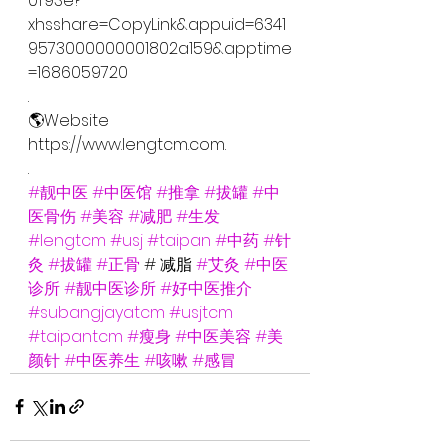
0f93e?
xhsshare=CopyLink&appuid=6341
9573000000001802a159&apptime
=1686059720
.
🌎Website
https://www.lengtcm.com.
.
#靓中医
#中医馆
#推拿
#拔罐
#中
医骨伤
#美容
#减肥
#生发
#lengtcm
#usj
#taipan
#中药
#针
灸
#拔罐
#正骨
 # 减脂 
#艾灸
#中医
诊所
#靓中医诊所
#好中医推介
#subangjayatcm
#usjtcm
#taipantcm
#瘦身
#中医美容
#美
颜针
#中医养生
#咳嗽
#感冒