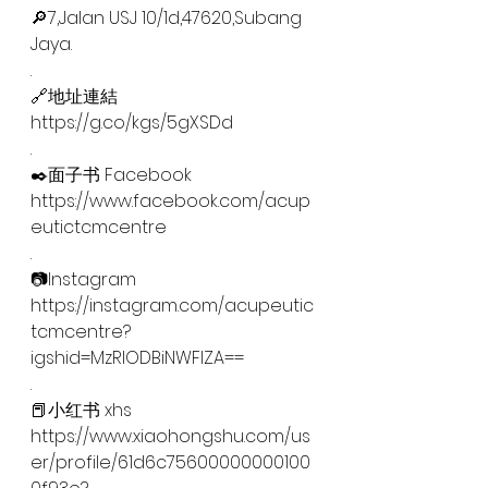
🔎7,Jalan USJ 10/1d,47620,Subang 
Jaya.
.
🔗地址連結
https://g.co/kgs/5gXSDd
.
✒️面子书 Facebook
https://www.facebook.com/acup
eutictcmcentre
.
📷Instagram
https://instagram.com/acupeutic
tcmcentre?
igshid=MzRlODBiNWFlZA==
.
📕小红书 xhs
https://www.xiaohongshu.com/us
er/profile/61d6c75600000000100