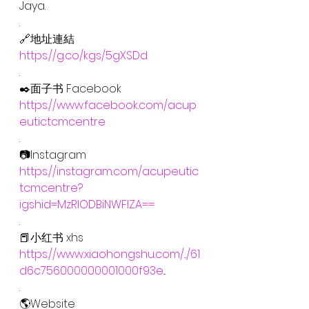
Jaya.
.
🔗地址連結
https://g.co/kgs/5gXSDd
.
✒️面子书 Facebook
https://www.facebook.com/acup
eutictcmcentre
.
📷Instagram
https://instagram.com/acupeutic
tcmcentre?
igshid=MzRlODBiNWFlZA==
.
📕小红书 xhs
https://www.xiaohongshu.com/.../61
d6c756000000001000f93e
...
.
🌎Website