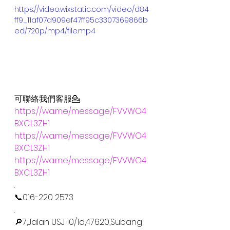
https://video.wixstatic.com/video/d84
ff9_11af07d909ef47ff95c3307369866b
ed/720p/mp4/file.mp4
可聯絡我們客服💁
https://wa.me/message/FVVWO4
BXCL3ZH1
https://wa.me/message/FVVWO4
BXCL3ZH1
https://wa.me/message/FVVWO4
BXCL3ZH1
.
📞016-220 2573
.
🔎7,Jalan USJ 10/1d,47620,Subang 