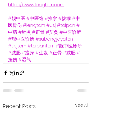
https://www.lengtcm.com
.
.
#靓中医
#中医馆
#推拿
#拔罐
#中
医骨伤
#lengtcm
#usj
#taipan
#
中药
#针灸
#正骨
#艾灸
#中医诊所
#靓中医诊所
#subangjayatcm
#usjtcm
#taipantcm
#靓中医诊所
#减肥
#瘦身
#生发
#正骨
#减肥
#
扭伤
#湿气
See All
Recent Posts