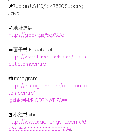
🔎7,Jalan USJ 10/1d,47620,Subang 
Jaya.
.
🔗地址連結
https://g.co/kgs/5gXSDd
.
✒️面子书 Facebook
https://www.facebook.com/acup
eutictcmcentre
.
📷Instagram
https://instagram.com/acupeutic
tcmcentre?
igshid=MzRlODBiNWFlZA==
.
📕小红书 xhs
https://www.xiaohongshu.com/.../61
d6c756000000001000f93e
...