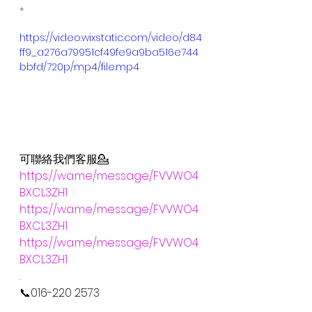
。
https://video.wixstatic.com/video/d84
ff9_a276a79951cf49fe9a9ba516e744
bbfd/720p/mp4/file.mp4
可聯絡我們客服💁
https://wa.me/message/FVVWO4
BXCL3ZH1
https://wa.me/message/FVVWO4
BXCL3ZH1
https://wa.me/message/FVVWO4
BXCL3ZH1
.
📞016-220 2573
.