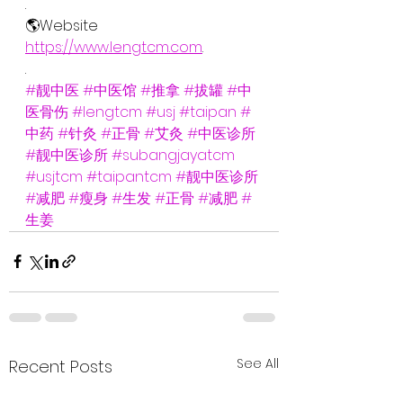
.
🌎Website
https://www.lengtcm.com
.
.
#靓中医
#中医馆
#推拿
#拔罐
#中
医骨伤
#lengtcm
#usj
#taipan
#
中药
#针灸
#正骨
#艾灸
#中医诊所
#靓中医诊所
#subangjayatcm
#usjtcm
#taipantcm
#靓中医诊所
#减肥
#瘦身
#生发
#正骨
#减肥
#
生姜
See All
Recent Posts