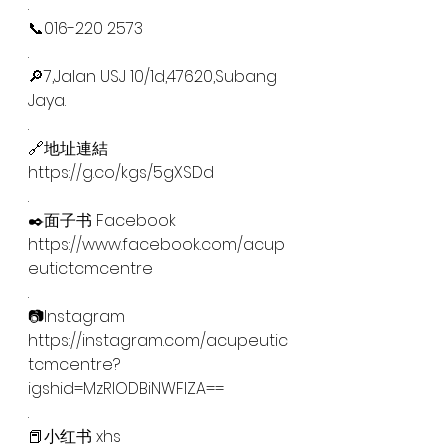
.
📞016-220 2573
.
🔎7,Jalan USJ 10/1d,47620,Subang 
Jaya.
.
🔗地址連結
https://g.co/kgs/5gXSDd
.
✒️面子书 Facebook
https://www.facebook.com/acup
eutictcmcentre
.
📷Instagram
https://instagram.com/acupeutic
tcmcentre?
igshid=MzRlODBiNWFlZA==
.
📕小红书 xhs