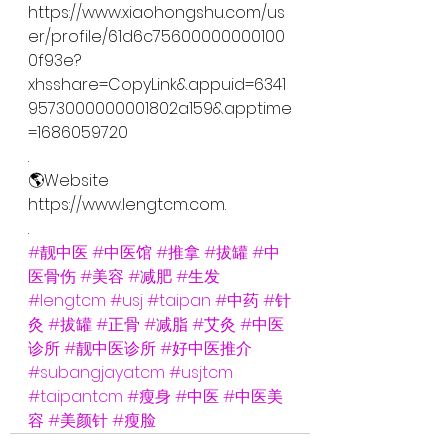
https://www.xiaohongshu.com/us
er/profile/61d6c75600000000100
0f93e?
xhsshare=CopyLink&appuid=6341
9573000000001802a159&apptime
=1686059720
.
🌎Website
https://www.lengtcm.com.
.
#靓中医
#中医馆
#推拿
#拔罐
#中
医骨伤
#美容
#减肥
#生发
#lengtcm
#usj
#taipan
#中药
#针
灸
#拔罐
#正骨
#减脂
#艾灸
#中医
诊所
#靓中医诊所
#好中医推介
#subangjayatcm
#usjtcm
#taipantcm
#瘦身
#中医
#中医美
容
#美颜针
#瘦脸