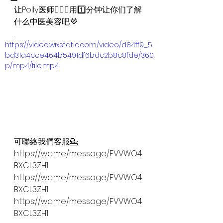
让Polly医师👩🏼‍⚕️用1️⃣分钟让你们了解
什么中医美容吧💜
.
https://video.wixstatic.com/video/d84ff9_5
bd31a4cce464b5491df6bdc2b8c8fde/360
p/mp4/file.mp4
可聯絡我們客服💁
https://wa.me/message/FVVWO4
BXCL3ZH1
https://wa.me/message/FVVWO4
BXCL3ZH1
https://wa.me/message/FVVWO4
BXCL3ZH1